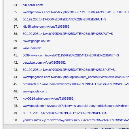
34.
albuteroli.com/
35.
www.tpebooks.com.tw/index.php/2012-07-21-02-06-41/393-2015-07-07-09-
36.
60.199.205.141?4000%2B%2BDATE%2B%2B%2B&PUT=S
37.
jdjd88.wiwe.com.tw/out/?1059882
38.
60.199.205.141/web?7050%2B%2BDATE%2B%2B%2B&PUT=S
39.
/www.google.co.uk/
40.
wiwe.com.tw
41.
0099.wiwe.com.tw/web/?11150%2B%2BDATE%2B%2B%2B&PUT=S
42.
oet.wiwe.com.tw/out/?1059882
43.
60.199.205.141/web?7000%2B%2BDATE%2B%2B%2B2&PUT=S
44.
www.tpegoods.com.tw/index.php?option=com_content&view=article&id=496:
45.
promise0827.wiwe.com.tw/web/?6000%2B%2BDATE%2B%2B%2B&PUT=S
46.
www.google.com/
47.
kdy0214.wiwe.com.tw/out/?1059882
48.
www.google.com.tw/search?client=ms-android-sonymobile&sourceid=c
49.
60.199.205.141/?2150%2B%2BDATE%2B%2B%2B&PUT=S
50.
yandex.ru/clck/jsredir?from=yandex.ru%3Bsearch%3Bweb%3B%3B&tex