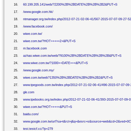
16.
60.199.205.141/web/?2200%2B%2BDATE%2B%2B%2B2&PUT=S
17.
/www.google.com.hk/
18.
ntmanager.org.tw/index.php/2012-07-21-02-06-41/567-2015-07-07-09-27-5
19.
/www.facebook.com/
20.
wiwe.com.tw/
21.
wiwe.com.tw/?HOT+++++2+&PUT=S
22.
m.facebook.com
23.
azhao.wiwe.com.tw/web/?9100%2B%2BDATE%2B%2B%2B&PUT=S
24.
www.wiwe.com.tw/?1000++DATE+++&PUT=S
25.
/www.google.com.my/
26.
wiwe.com.tw/web?1350%2B%2BDATE%2B%2B%2B2&PUT=S
27.
www.tpegoods.com.tw/index.php/2012-07-21-02-06-41/496-2015-07-07-09-
28.
gle.com
29.
www.tpebooks.org.tw/index.php/2012-07-21-02-06-41/393-2015-07-07-09-0
30.
wiwe.com.tw/?HOT+++++&PUT=S
31.
baidu.com/
32.
www.google.com.tw/url?sa=t&rct=j&q=&esrc=s&source=web&cd=2&ved=0
33.
test.testcf.cc/?p=279