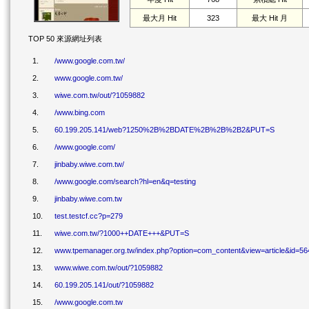
最大月 Hit
323
最大 Hit 月
TOP 50 來源網址列表
1.
/www.google.com.tw/
2.
www.google.com.tw/
3.
wiwe.com.tw/out/?1059882
4.
/www.bing.com
5.
60.199.205.141/web?1250%2B%2BDATE%2B%2B%2B2&PUT=S
6.
/www.google.com/
7.
jinbaby.wiwe.com.tw/
8.
/www.google.com/search?hl=en&q=testing
9.
jinbaby.wiwe.com.tw
10.
test.testcf.cc?p=279
11.
wiwe.com.tw/?1000++DATE+++&PUT=S
12.
www.tpemanager.org.tw/index.php?option=com_content&view=article&id=5
13.
www.wiwe.com.tw/out/?1059882
14.
60.199.205.141/out/?1059882
15.
/www.google.com.tw