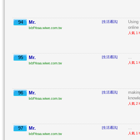
94
Mr.
Using
[生活通訊]
online 
lxbfYeaa.wiwe.com.tw
人氣 1 H
95
Mr.
...
[生活通訊]
人氣 1 H
lxbfYeaa.wiwe.com.tw
96
Mr.
making
[生活通訊]
knowle
lxbfYeaa.wiwe.com.tw
人氣 2 H
97
Mr.
...
[生活通訊]
人氣 1 H
lxbfYeaa.wiwe.com.tw