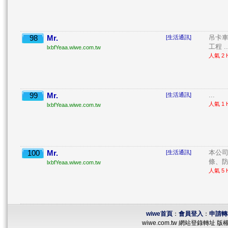
98
Mr.
吊卡車
[生活通訊]
工程 ..
lxbfYeaa.wiwe.com.tw
人氣 2 H
99
Mr.
...
[生活通訊]
人氣 1 H
lxbfYeaa.wiwe.com.tw
100
Mr.
本公司
[生活通訊]
條、防
lxbfYeaa.wiwe.com.tw
人氣 5 H
wiwe首頁
：
會員登入
：
申請轉
wiwe.com.tw 網站登錄轉址 版權所有 ©