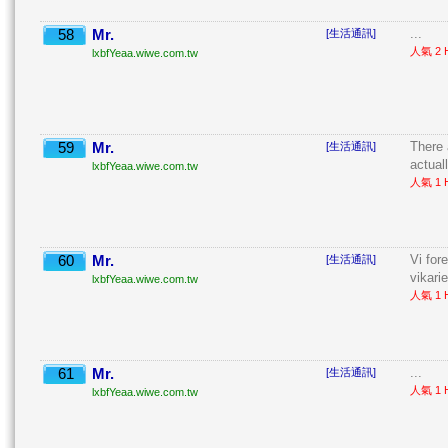
58
Mr.
...
[生活通訊]
人氣 2 H
lxbfYeaa.wiwe.com.tw
59
Mr.
There 
[生活通訊]
actuall
lxbfYeaa.wiwe.com.tw
人氣 1 H
60
Mr.
Vi for
[生活通訊]
vikarie
lxbfYeaa.wiwe.com.tw
人氣 1 H
61
Mr.
...
[生活通訊]
人氣 1 H
lxbfYeaa.wiwe.com.tw