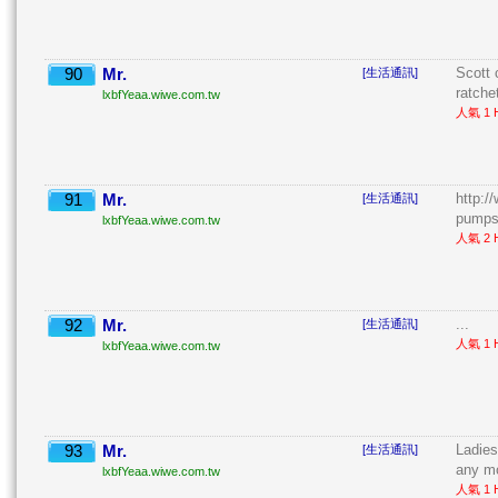
90
Mr.
Scott 
[生活通訊]
ratchet
lxbfYeaa.wiwe.com.tw
人氣 1 H
91
Mr.
http:/
[生活通訊]
pumps5
lxbfYeaa.wiwe.com.tw
人氣 2 H
92
Mr.
...
[生活通訊]
人氣 1 H
lxbfYeaa.wiwe.com.tw
93
Mr.
Ladies
[生活通訊]
any mo
lxbfYeaa.wiwe.com.tw
人氣 1 H