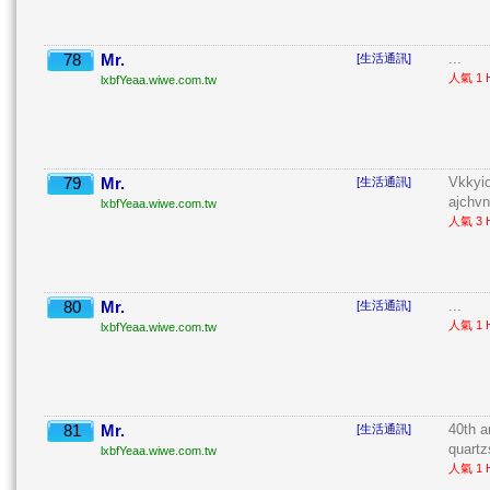
78
Mr.
...
[生活通訊]
人氣 1 H
lxbfYeaa.wiwe.com.tw
79
Mr.
Vkkyio
[生活通訊]
ajchvn
lxbfYeaa.wiwe.com.tw
人氣 3 H
80
Mr.
...
[生活通訊]
人氣 1 H
lxbfYeaa.wiwe.com.tw
81
Mr.
40th a
[生活通訊]
quartz
lxbfYeaa.wiwe.com.tw
人氣 1 H