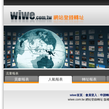
流量報表
貢獻報表
人氣報表
轉址報表
wiwe首頁
：
會員登入
：
申請轉
wiwe.com.tw 網站登錄轉址 版權所有 ©