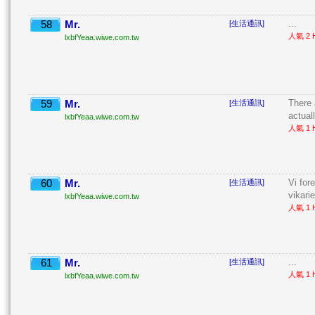
58
Mr.
...
[生活通訊]
人氣 2 H
lxbfYeaa.wiwe.com.tw
59
Mr.
There 
[生活通訊]
actuall
lxbfYeaa.wiwe.com.tw
人氣 1 H
60
Mr.
Vi for
[生活通訊]
vikarie
lxbfYeaa.wiwe.com.tw
人氣 1 H
61
Mr.
...
[生活通訊]
人氣 1 H
lxbfYeaa.wiwe.com.tw