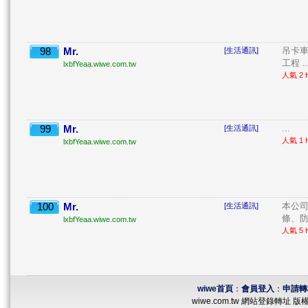
98
Mr.
吊卡車
[生活通訊]
工程 ..
lxbfYeaa.wiwe.com.tw
人氣 2 H
99
Mr.
...
[生活通訊]
人氣 1 H
lxbfYeaa.wiwe.com.tw
100
Mr.
本公司
[生活通訊]
條、防
lxbfYeaa.wiwe.com.tw
人氣 5 H
wiwe首頁
：
會員登入
：
申請轉
wiwe.com.tw 網站登錄轉址 版權所有 ©