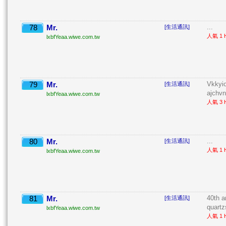
78
Mr.
...
[生活通訊]
人氣 1 H
lxbfYeaa.wiwe.com.tw
79
Mr.
Vkkyio
[生活通訊]
ajchvn
lxbfYeaa.wiwe.com.tw
人氣 3 H
80
Mr.
...
[生活通訊]
人氣 1 H
lxbfYeaa.wiwe.com.tw
81
Mr.
40th a
[生活通訊]
quartz
lxbfYeaa.wiwe.com.tw
人氣 1 H