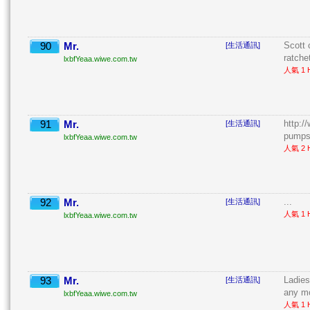
90
Mr.
Scott 
[生活通訊]
ratchet
lxbfYeaa.wiwe.com.tw
人氣 1 H
91
Mr.
http:/
[生活通訊]
pumps5
lxbfYeaa.wiwe.com.tw
人氣 2 H
92
Mr.
...
[生活通訊]
人氣 1 H
lxbfYeaa.wiwe.com.tw
93
Mr.
Ladies
[生活通訊]
any mo
lxbfYeaa.wiwe.com.tw
人氣 1 H