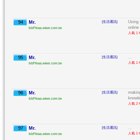
94
Mr.
Using
[生活通訊]
online 
lxbfYeaa.wiwe.com.tw
人氣 1 H
95
Mr.
...
[生活通訊]
人氣 1 H
lxbfYeaa.wiwe.com.tw
96
Mr.
making
[生活通訊]
knowle
lxbfYeaa.wiwe.com.tw
人氣 2 H
97
Mr.
...
[生活通訊]
人氣 1 H
lxbfYeaa.wiwe.com.tw