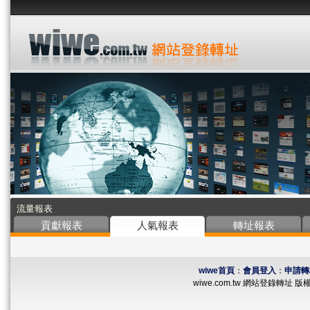
流量報表
貢獻報表
人氣報表
轉址報表
wiwe首頁
：
會員登入
：
申請轉
wiwe.com.tw 網站登錄轉址 版權所有 ©