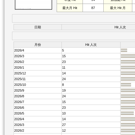
最大月 Hit
87
最大 Hit 月
日期
Hit 人次
月份
Hit 人次
2026/4
5
2026/3
15
2026/2
23
2026/1
11
2025/12
14
2025/11
24
2025/10
8
2025/9
19
2026/8
24
2026/7
15
2026/6
23
2026/5
10
2026/4
14
2026/3
27
2026/2
12