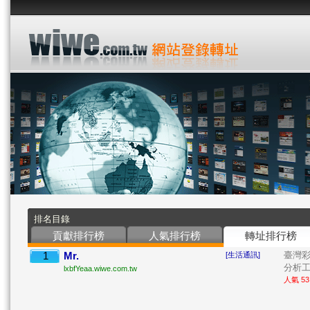
排名目錄
貢獻排行榜
人氣排行榜
轉址排行榜
1
Mr.
臺灣
[生活通訊]
分析工具
lxbfYeaa.wiwe.com.tw
人氣 53 