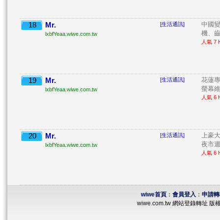
18
Mr.
中國變
[生活通訊]
機、齒
lxbfYeaa.wiwe.com.tw
人氣 7 H
19
Mr.
花蓮專
[生活通訊]
螢幕維
lxbfYeaa.wiwe.com.tw
人氣 6 H
20
Mr.
上豪大
[生活通訊]
夜市週
lxbfYeaa.wiwe.com.tw
人氣 6 H
wiwe首頁
：
會員登入
：
申請轉
wiwe.com.tw 網站登錄轉址 版權所有 ©