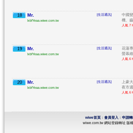
18
Mr.
中國變
[生活通訊]
機、齒
lxbfYeaa.wiwe.com.tw
人氣 7 H
19
Mr.
花蓮專
[生活通訊]
螢幕維
lxbfYeaa.wiwe.com.tw
人氣 6 H
20
Mr.
上豪大
[生活通訊]
夜市週
lxbfYeaa.wiwe.com.tw
人氣 6 H
wiwe首頁
：
會員登入
：
申請轉
wiwe.com.tw 網站登錄轉址 版權所有 ©