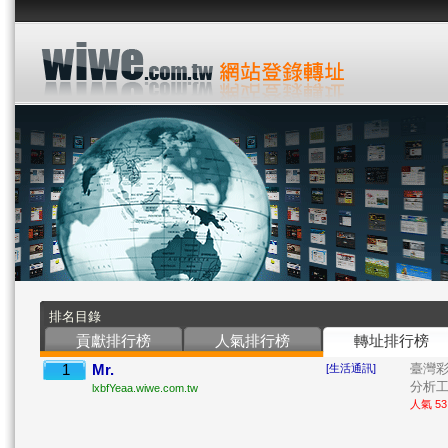
排名目錄
貢獻排行榜
人氣排行榜
轉址排行榜
1
Mr.
臺灣
[生活通訊]
分析工具
lxbfYeaa.wiwe.com.tw
人氣 53 