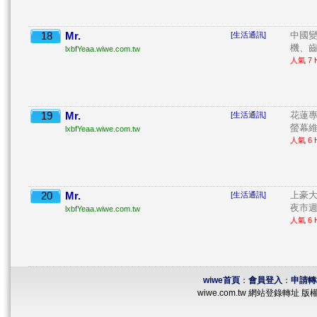
18
Mr.
中國變
[生活通訊]
機、齒
lxbfYeaa.wiwe.com.tw
人氣 7 H
19
Mr.
花蓮專
[生活通訊]
螢幕維
lxbfYeaa.wiwe.com.tw
人氣 6 H
20
Mr.
上豪大
[生活通訊]
夜市週
lxbfYeaa.wiwe.com.tw
人氣 6 H
wiwe首頁
：
會員登入
：
申請轉
wiwe.com.tw 網站登錄轉址 版權所有 ©