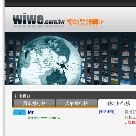
排名目錄
貢獻排行榜
人氣排行榜
轉址排行榜
1
Mr.
臺灣
[生活通訊]
分析工具
lxbfYeaa.wiwe.com.tw
人氣 53 