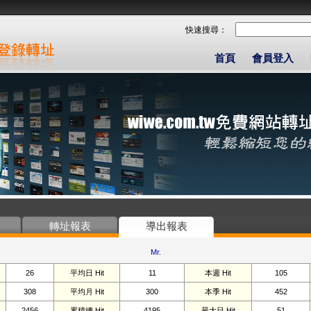
快速搜尋：
首頁
會員登入
轉址報表
導出報表
Mr.
26
平均日 Hit
11
本週 Hit
105
308
平均月 Hit
300
本季 Hit
452
2456
累積總 Hit
4195
最大日 Hit
51