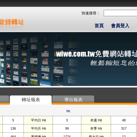
快速搜尋：
首頁
會員登入
轉址報表
導出報表
Mr.
5
平均日 Hit
3
本週 Hit
48
136
平均月 Hit
99
本季 Hit
317
464
累積總 Hit
1774
最大日 Hit
12