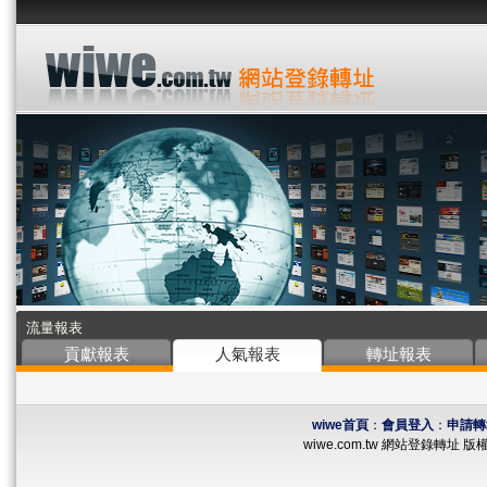
流量報表
貢獻報表
人氣報表
轉址報表
wiwe首頁
：
會員登入
：
申請轉
wiwe.com.tw 網站登錄轉址 版權所有 ©