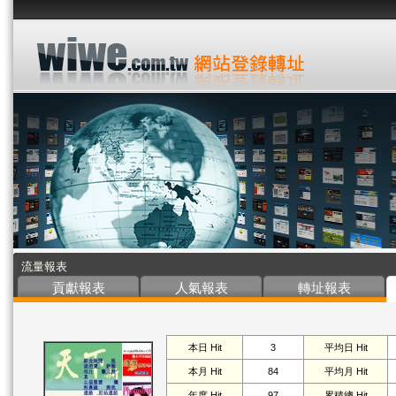
流量報表
貢獻報表
人氣報表
轉址報表
本日 Hit
3
平均日 Hit
本月 Hit
84
平均月 Hit
年度 Hit
97
累積總 Hit