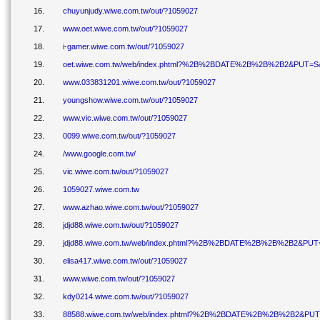
16.
chuyunjudy.wiwe.com.tw/out/?1059027
17.
www.oet.wiwe.com.tw/out/?1059027
18.
i-gamer.wiwe.com.tw/out/?1059027
19.
oet.wiwe.com.tw/web/index.phtml?%2B%2BDATE%2B%2B%2B2&PUT=S
20.
www.033831201.wiwe.com.tw/out/?1059027
21.
youngshow.wiwe.com.tw/out/?1059027
22.
www.vic.wiwe.com.tw/out/?1059027
23.
0099.wiwe.com.tw/out/?1059027
24.
/www.google.com.tw/
25.
vic.wiwe.com.tw/out/?1059027
26.
1059027.wiwe.com.tw
27.
www.azhao.wiwe.com.tw/out/?1059027
28.
jdjd88.wiwe.com.tw/out/?1059027
29.
jdjd88.wiwe.com.tw/web/index.phtml?%2B%2BDATE%2B%2B%2B2&PU
30.
elisa417.wiwe.com.tw/out/?1059027
31.
www.wiwe.com.tw/out/?1059027
32.
kdy0214.wiwe.com.tw/out/?1059027
33.
88588.wiwe.com.tw/web/index.phtml?%2B%2BDATE%2B%2B%2B2&PU