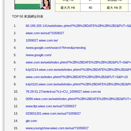
最大月 Hit
40
最大 Hit 月
TOP 50 來源網址列表
1.
60.199.205.141/web/index.phtml?%2B%2BDATE%2B%2B%2B2&PUT=S
2.
wiwe.com.tw/out/?1059027
3.
1059027.wiwe.com.tw/
4.
/www.google.com/search?hl=en&q=testing
5.
/www.google.com/
6.
wiwe.com.tw/web/index.phtml?%2B%2BDATE%2B%2B%2B2&PUT=S&P=
7.
kdy0214.wiwe.com.tw/web/index.phtml?%2B%2BDATE%2B%2B%2B2&
8.
wiwe.com.tw/index.phtml?%2B%2BDATE%2B%2B%2B2&PUT=S&P=10
9.
kdy0110.wiwe.com.tw/web/index.phtml?%2B%2BDATE%2B%2B%2B2&
10.
78.29.51.27/antivirus/?s1=CU_1059027.wiwe.com.tw
11.
0099.wiwe.com.tw/web/index.phtml?%2B%2BDATE%2B%2B%2B2&PUT
12.
www.ifpi.wiwe.com.tw/out/?1059027
13.
033831201.wiwe.com.tw/out/?1059027
14.
gle.com
15.
www.youngshow.wiwe.com.tw/out/?1059027