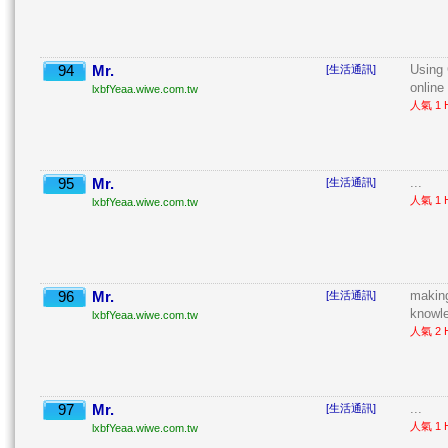
94
Mr.
Using
[生活通訊]
online 
lxbfYeaa.wiwe.com.tw
人氣 1 H
95
Mr.
...
[生活通訊]
人氣 1 H
lxbfYeaa.wiwe.com.tw
96
Mr.
making
[生活通訊]
knowle
lxbfYeaa.wiwe.com.tw
人氣 2 H
97
Mr.
...
[生活通訊]
人氣 1 H
lxbfYeaa.wiwe.com.tw