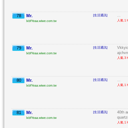
78
Mr.
...
[生活通訊]
人氣 1 H
lxbfYeaa.wiwe.com.tw
79
Mr.
Vkkyio
[生活通訊]
ajchvn
lxbfYeaa.wiwe.com.tw
人氣 3 H
80
Mr.
...
[生活通訊]
人氣 1 H
lxbfYeaa.wiwe.com.tw
81
Mr.
40th a
[生活通訊]
quartz
lxbfYeaa.wiwe.com.tw
人氣 1 H