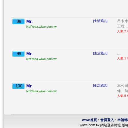
98
Mr.
吊卡車
[生活通訊]
工程 ..
lxbfYeaa.wiwe.com.tw
人氣 2 H
99
Mr.
...
[生活通訊]
人氣 1 H
lxbfYeaa.wiwe.com.tw
100
Mr.
本公司
[生活通訊]
條、防
lxbfYeaa.wiwe.com.tw
人氣 5 H
wiwe首頁
：
會員登入
：
申請轉
wiwe.com.tw 網站登錄轉址 版權所有 ©