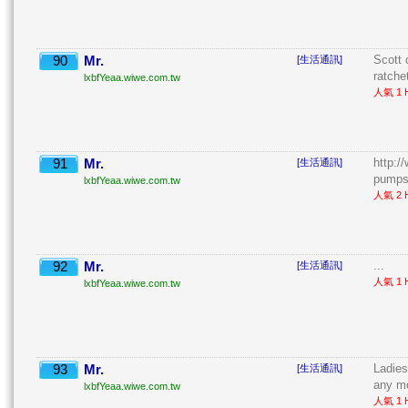
90
Mr.
Scott 
[生活通訊]
ratchet
lxbfYeaa.wiwe.com.tw
人氣 1 H
91
Mr.
http:/
[生活通訊]
pumps5
lxbfYeaa.wiwe.com.tw
人氣 2 H
92
Mr.
...
[生活通訊]
人氣 1 H
lxbfYeaa.wiwe.com.tw
93
Mr.
Ladies
[生活通訊]
any mo
lxbfYeaa.wiwe.com.tw
人氣 1 H