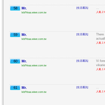
58
Mr.
...
[生活通訊]
人氣 2 H
lxbfYeaa.wiwe.com.tw
59
Mr.
There 
[生活通訊]
actuall
lxbfYeaa.wiwe.com.tw
人氣 1 H
60
Mr.
Vi for
[生活通訊]
vikarie
lxbfYeaa.wiwe.com.tw
人氣 1 H
61
Mr.
...
[生活通訊]
人氣 1 H
lxbfYeaa.wiwe.com.tw