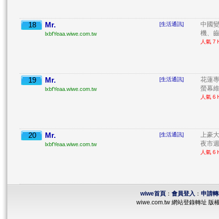
18
Mr.
中國變
[生活通訊]
機、齒
lxbfYeaa.wiwe.com.tw
人氣 7 H
19
Mr.
花蓮專
[生活通訊]
螢幕維
lxbfYeaa.wiwe.com.tw
人氣 6 H
20
Mr.
上豪大
[生活通訊]
夜市週
lxbfYeaa.wiwe.com.tw
人氣 6 H
wiwe首頁
：
會員登入
：
申請轉
wiwe.com.tw 網站登錄轉址 版權所有 ©