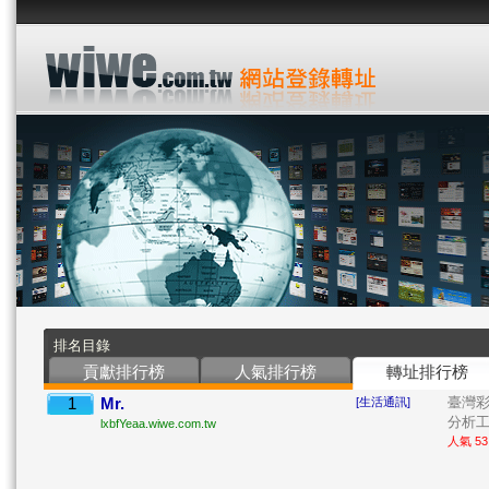
排名目錄
貢獻排行榜
人氣排行榜
轉址排行榜
1
Mr.
臺灣
[生活通訊]
分析工具
lxbfYeaa.wiwe.com.tw
人氣 53 