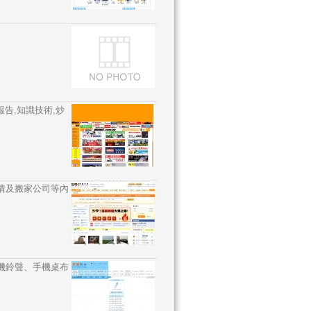
告,知識技術,炒
情及搬家公司等內
機鈴聲、手機桌布