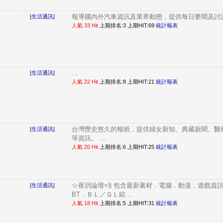
報導國內外汽車資訊及業界動態，提供每日要聞及討論區
[生活通訊]
人氣 33 Hit
上期排名:3 上期HIT:69
統計報表
...
[生活通訊]
人氣 22 Hit
上期排名:8 上期HIT:21
統計報表
台灣歷史悠久的報紙，提供婦女新知、典藏新聞、醫
[生活通訊]
等資訊。 ...
人氣 20 Hit
上期排名:6 上期HIT:25
統計報表
☆夜玥論壇×§ 包含最新素材．電腦．動漫．遊戲資
[生活通訊]
BT．ＢＬ／ＧＬ綜 ...
人氣 18 Hit
上期排名:5 上期HIT:31
統計報表