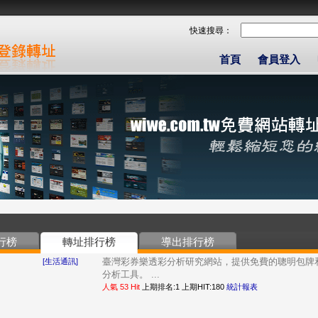
快速搜尋：
首頁
會員登入
行榜
轉址排行榜
導出排行榜
臺灣彩券樂透彩分析研究網站，提供免費的聰明包牌
[生活通訊]
分析工具。 ...
人氣 53 Hit
上期排名:1 上期HIT:180
統計報表