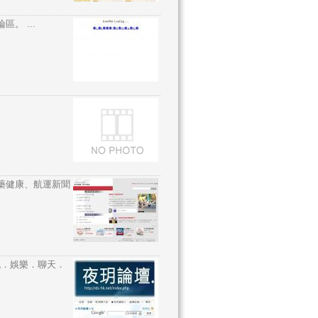
。 ...
藥健康、航運新聞
訊．娛樂．聊天．