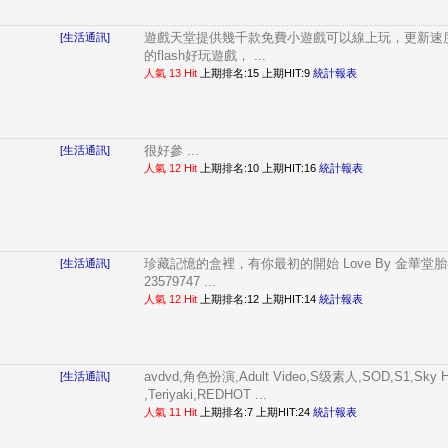
遊戲天堂提供幾千款免費小遊戲可以線上玩，更新速
[生活通訊]
的flash好玩遊戲， ...
人氣 13 Hit
上期排名:15 上期HIT:9
統計報表
很好參 ...
[生活通訊]
人氣 12 Hit
上期排名:10 上期HIT:16
統計報表
珍藏記憶的盒裡，有你最初的開始 Love By 金華堂胎毛筆
[生活通訊]
23579747 ...
人氣 12 Hit
上期排名:12 上期HIT:14
統計報表
avdvd,角色扮演,Adult Video,S级素人,SOD,S1,Sky Hi
[生活通訊]
,Teriyaki,REDHOT ...
人氣 11 Hit
上期排名:7 上期HIT:24
統計報表