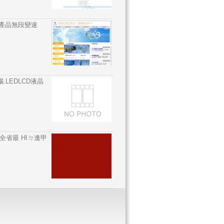
技產品無段變速
LEDLCD液晶
省最 HIㄉ逢甲