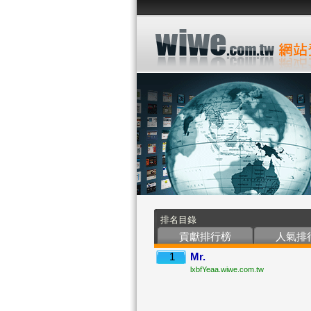
排名目錄
貢獻排行榜
人氣排
1
Mr.
lxbfYeaa.wiwe.com.tw