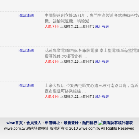
中國變速創立於1971年，專門生產製造各式傳動科
[生活通訊]
機、齒輪減速機、蝸輪減 ...
人氣 7 Hit
上期排名:21 上期HIT:3
統計報表
花蓮專業電腦維修:各廠牌電腦.桌上型電腦.筆記型電腦.
[生活通訊]
螢幕維修.大樓宿舍有 ...
人氣 6 Hit
上期排名:15 上期HIT:9
統計報表
上豪大飯店 位於西屯區文心路三段河南路口處，臨近全
[生活通訊]
夜市週邊可搭乘綠線 ...
人氣 6 Hit
上期排名:21 上期HIT:3
統計報表
wiwe首頁
：
會員登入
：
申請轉址
：
最新登錄
：
熱門排行
wiwe.com.tw 網站登錄轉址 版權所有 © 2010 wiwe.com.tw All Rights Reserved.