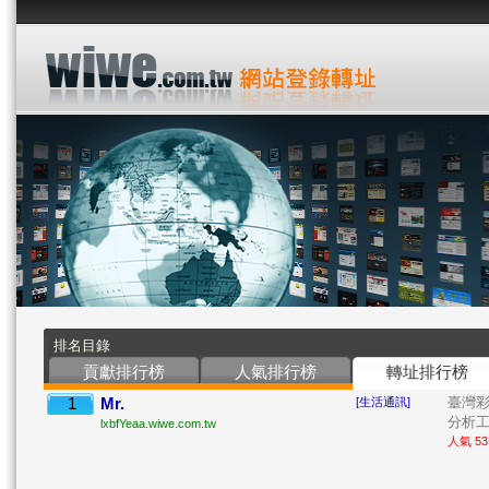
排名目錄
貢獻排行榜
人氣排行榜
轉址排行榜
1
Mr.
臺灣
[生活通訊]
分析工具
lxbfYeaa.wiwe.com.tw
人氣 53 