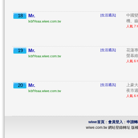
18
Mr.
中國變
[生活通訊]
機、齒
lxbfYeaa.wiwe.com.tw
人氣 7 H
19
Mr.
花蓮專
[生活通訊]
螢幕維
lxbfYeaa.wiwe.com.tw
人氣 6 H
20
Mr.
上豪大
[生活通訊]
夜市週
lxbfYeaa.wiwe.com.tw
人氣 6 H
wiwe首頁
：
會員登入
：
申請轉
wiwe.com.tw 網站登錄轉址 版權所有 ©