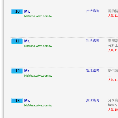
10
Mr.
麗的情小
[生活通訊]
人氣 11 
lxbfYeaa.wiwe.com.tw
11
Mr.
臺灣
[生活通訊]
分析工具
lxbfYeaa.wiwe.com.tw
人氣 11 
12
Mr.
提供
[生活通訊]
...
lxbfYeaa.wiwe.com.tw
人氣 11 
13
Mr.
分享資訊給
[生活通訊]
family 
lxbfYeaa.wiwe.com.tw
人氣 10 